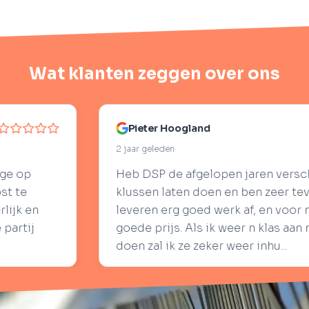
Wat klanten zeggen over ons
ter Hoogland
geleden
SP de afgelopen jaren verschillende keren
en laten doen en ben zeer tevreden! Ze
en erg goed werk af, en voor n echt heel
 prijs. Als ik weer n klas aan n dak moet laten
zal ik ze zeker weer inhu...