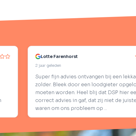
nhorst
Pie
2 jaar 
advies ontvangen bij een lekkage op
Heb D
ek door een loodgieter opgelost te
kluss
en. Heel blij dat DSP hier eerlijk en
lever
es in gaf, dat zij niet de juiste partij
goede
s probleem op ...
doen 