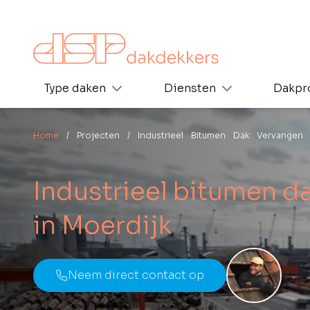
Type daken
Diensten
Dakpr
Home
/ Projecten
/ Industrieel Bitumen Dak Vervangen
Industrieel bitumen d
in Moerdijk
Neem direct contact op