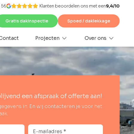
 56
Klanten beoordelen ons met een
9,4/10
Gratis dakinspectie
Spoed / daklekkage
Contact
Projecten
Over ons
blijvend een afspraak of offerte aan!
gegevens in. En wij contacteren je voor het
aak.