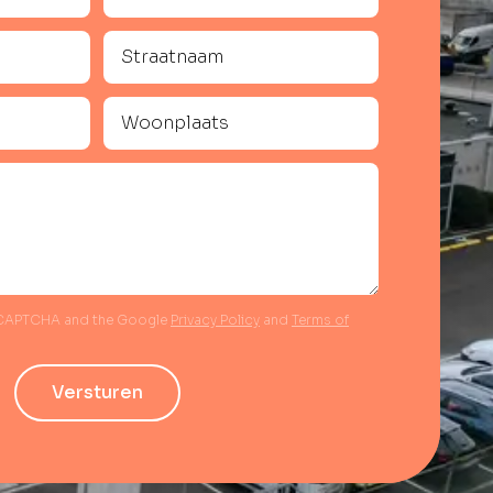
reCAPTCHA and the Google
Privacy Policy
and
Terms of
Versturen