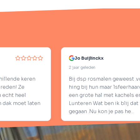
Jo Buijlinckx
2 jaar geleden
Bij dsp rosmalen geweest .voor een sfeerhaard .Er
hing bij hun maar 1sfeerhaard Ze stuurde ons naar
een grote hal met kachels en sfeerhaarden in
Lunteren Wat ben ik blij dat we daar naar toe zijn
gegaan .Nu kon je pas he...