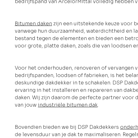
bedrijfspand van ArcelorMittal volledig hebben 
Bitumen daken
zijn een uitstekende keuze voor 
vanwege hun duurzaamheid, waterdichtheid en lan
bestand tegen de elementen en bieden een bet
voor grote, platte daken, zoals die van loodsen en
Voor het onderhouden, renoveren of vervangen v
bedrijfspanden, loodsen of fabrieken, is het bela
deskundige dakdekker in te schakelen. DSP Dakde
ervaring in het installeren en repareren van dakb
daken. Wij zijn daarom de perfecte partner voor d
van jouw
industriële bitumen dak
.
Bovendien bieden we bij DSP Dakdekkers
onderh
de levensduur van je dak te maximaliseren. Rege