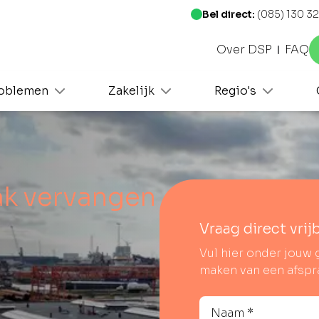
Bel direct:
(085) 130 32
Over DSP
FAQ
oblemen
Zakelijk
Regio's
ak vervangen
Vraag direct vrij
Vul hier onder jouw 
maken van een afspr