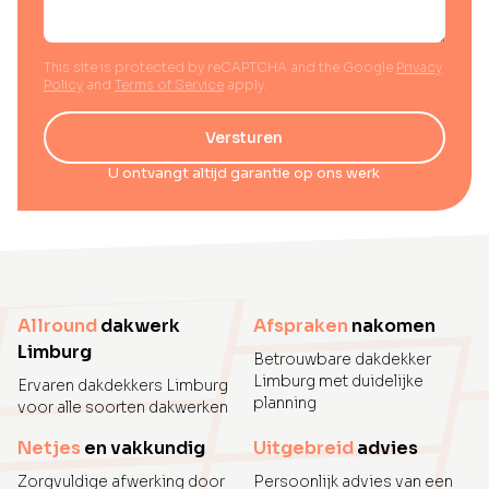
This site is protected by reCAPTCHA and the Google
Privacy
Policy
and
Terms of Service
apply.
Versturen
U ontvangt altijd garantie op ons werk
Allround
dakwerk
Afspraken
nakomen
Limburg
Betrouwbare dakdekker
Limburg met duidelijke
Ervaren dakdekkers Limburg
planning
voor alle soorten dakwerken
Netjes
en vakkundig
Uitgebreid
advies
Zorgvuldige afwerking door
Persoonlijk advies van een