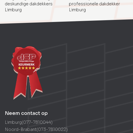
deskundige dakdekkers
professionele dakdekker
Limburg
Limburg
Neem contact op
Limburg
(
077-7810044
)
Noord-Brabant
(
073-7810022
)