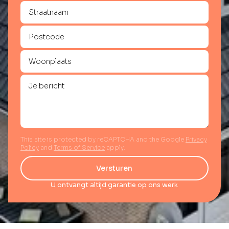
This site is protected by reCAPTCHA and the Google
Privacy
Policy
and
Terms of Service
apply.
Versturen
U ontvangt altijd garantie op ons werk