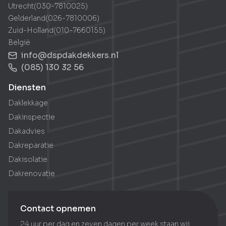
Utrecht
(
030-7810025
)
Gelderland
(
026-7810006
)
Zuid-Holland
(
010-7660155
)
België
info@dspdakdekkers.nl
(085) 130 32 56
Diensten
Daklekkage
Dakinspectie
Dakadvies
Dakreparatie
Dakisolatie
Dakrenovatie
Contact opnemen
24 uur per dag en zeven dagen per week staan wij