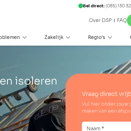
Bel direct:
(085) 130 32
Over DSP
FAQ
oblemen
Zakelijk
Regio's
en isoleren
Vraag direct vrij
Vul hier onder jouw 
maken van een afspr