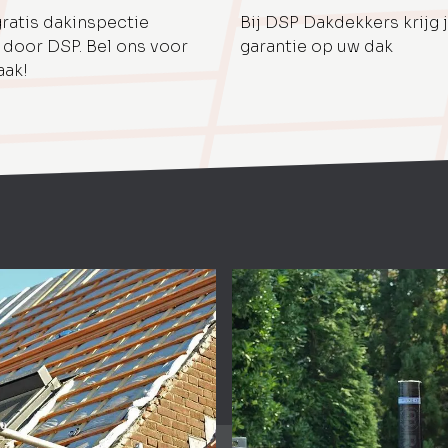
gratis dakinspectie
Bij DSP Dakdekkers krijg j
 door DSP. Bel ons voor
garantie op uw dak
aak!