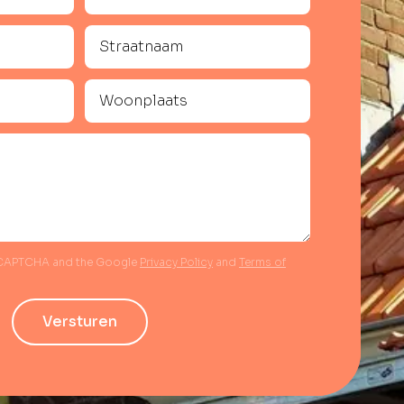
reCAPTCHA and the Google
Privacy Policy
and
Terms of
Versturen