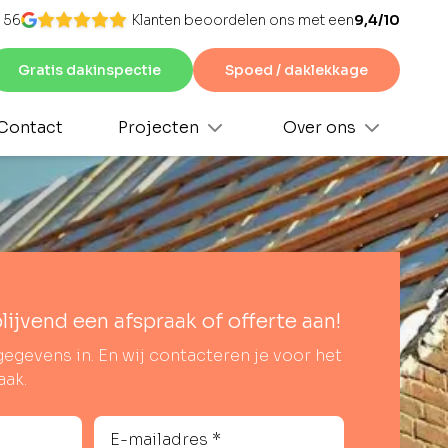
 56
Klanten beoordelen ons met een
9,4/10
Gratis dakinspectie
Spoed / daklekkage
Contact
Projecten
Over ons
blijvend een afspraak of offerte aan!
gegevens in. En wij contacteren je voor het
aak.