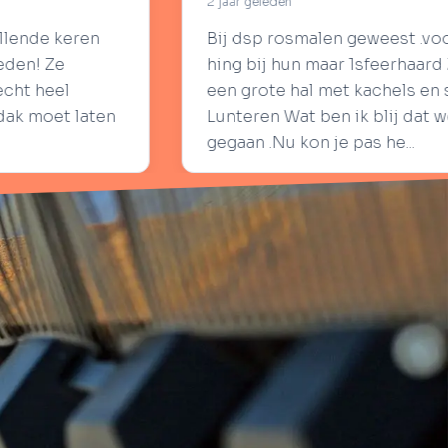
aar geleden
j dsp rosmalen geweest .voor een sfeerhaard .Er
ng bij hun maar 1sfeerhaard Ze stuurde ons naar
n grote hal met kachels en sfeerhaarden in
nteren Wat ben ik blij dat we daar naar toe zijn
gaan .Nu kon je pas he...