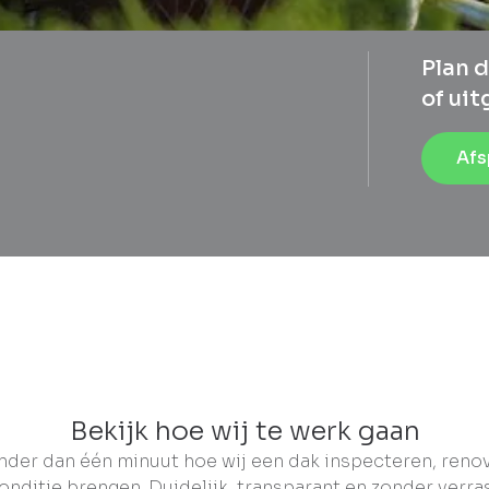
Plan d
of ui
Afs
Bekijk hoe wij te werk gaan
nder dan één minuut hoe wij een dak inspecteren, reno
onditie brengen. Duidelijk, transparant en zonder verra