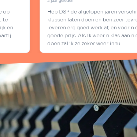
en
2 j
de afgelopen jaren verschillende keren
Bi
laten doen en ben zeer tevreden! Ze
hi
rg goed werk af, en voor n echt heel
ee
js. Als ik weer n klas aan n dak moet laten
Lu
ik ze zeker weer inhu...
ge