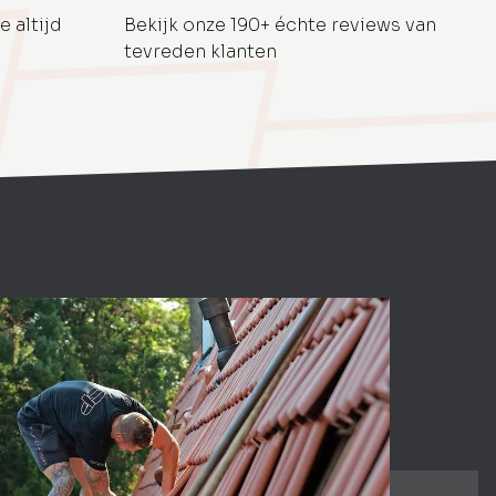
e altijd
Bekijk onze 190+ échte reviews van
tevreden klanten