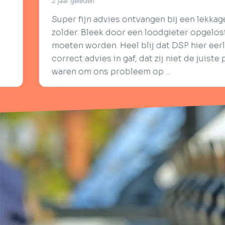
2 jaar geled
es ontvangen bij een lekkage op
Heb DSP 
oor een loodgieter opgelost te
klussen 
Heel blij dat DSP hier eerlijk en
leveren e
 gaf, dat zij niet de juiste partij
goede pri
robleem op ...
doen zal 