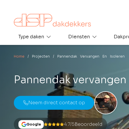
Type daken
Diensten
Dakpr
Home
/ Projecten
/ Pannendak Vervangen En Isoleren
Pannendak vervangen 
Neem direct contact op
4.7/5
Beoordeeld
Google