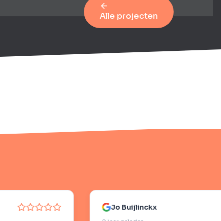
Alle projecten
Jo Buijlinckx