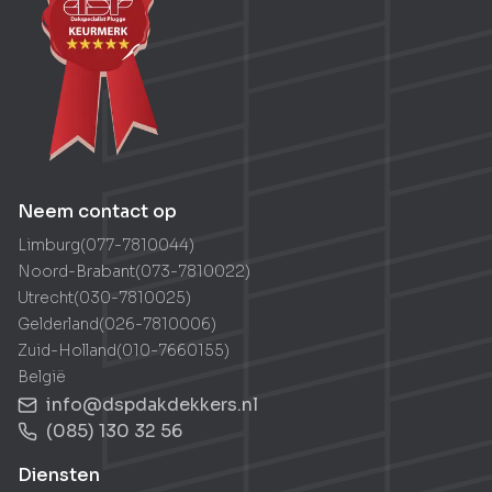
Neem direct contact op met Joris
Neem contact op
Limburg
(
077-7810044
)
Noord-Brabant
(
073-7810022
)
Utrecht
(
030-7810025
)
Gelderland
(
026-7810006
)
Zuid-Holland
(
010-7660155
)
België
info@dspdakdekkers.nl
(085) 130 32 56
Diensten