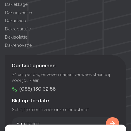
Daklekkage
Dakinspectie
Dakadvies
Dakreparatie
Dakisolatie
Dakrenovatie
Contact opnemen
24 uur per dag en zeven dagen per week staan wij
voor jou klaar.
(085) 130 32 56
Blijf up-to-date
Schrijf je hier in voor onze nieuwsbrief.