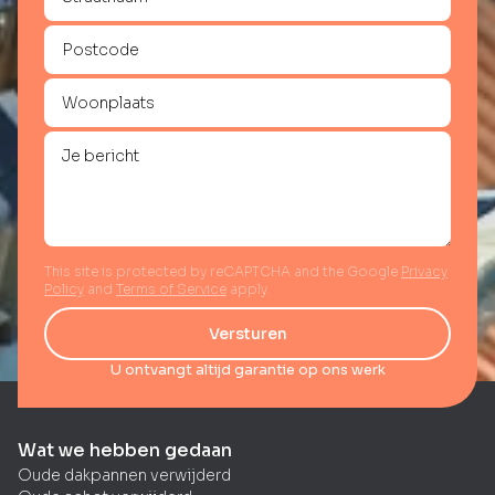
This site is protected by reCAPTCHA and the Google
Privacy
Policy
and
Terms of Service
apply.
Versturen
U ontvangt altijd garantie op ons werk
Wat we hebben gedaan
Oude dakpannen verwijderd