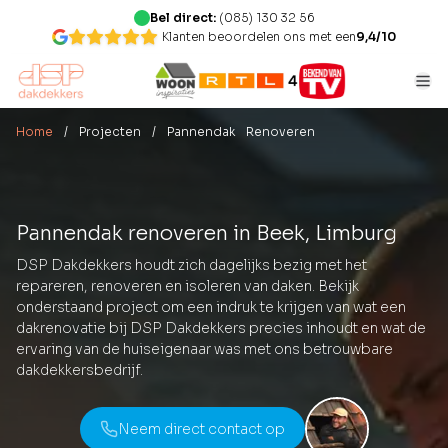
Bel direct:
(085) 130 32 56
Klanten beoordelen ons met een
9,4/10
Home
/ Projecten
/ Pannendak Renoveren
Pannendak renoveren in Beek, Limburg
DSP Dakdekkers houdt zich dagelijks bezig met het
repareren, renoveren en isoleren van daken. Bekijk
onderstaand project om een indruk te krijgen van wat een
dakrenovatie bij DSP Dakdekkers precies inhoudt en wat de
ervaring van de huiseigenaar was met ons betrouwbare
dakdekkersbedrijf.
Neem direct contact op