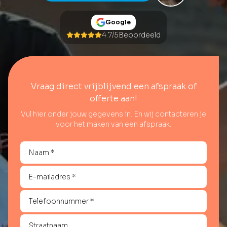
Google
4.7/5
Beoordeeld
Vraag direct vrijblijvend een afspraak of
offerte aan!
Vul hier onder jouw gegevens in. En wij contacteren je
voor het maken van een afspraak.