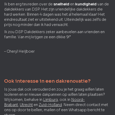
Ik ben erg tevreden over de
snelheid
en
kundigheid
van de
dakdekkers van DSP. Het zijn vriendelijke dakdekkers die
hard werken. Binnen 4 dagen was het al helemaal klaar! Het
eindresultaat ziet er uitstekend uit. Uiteindelijk was zelfs de
prijs nog minder dan ik had verwacht.
Ik zou DSP Dakdekkers zeker aanbevelen aan vrienden en
familie. Van mij krijgen ze een dikke 9!”
– Cheryl Heijboer
Ook interesse in een dakrenovatie?
Is jouw dak ook verouderd en zou je het graag willen laten
isoleren en er nieuwe dakpannen op willen laten plaatsen?
Wij komen, behalve in
Limburg
, ook in
Noord-
Brabant
,
Utrecht
en
Zuid-Holland
. Neem direct contact met
ons op door te bellen, mailen of een Whatsapp bericht te