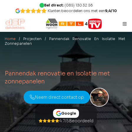
Bel direct:
(085) 130 32 56
Klanten beoordelen ons met een
9,4/10
Home
/ Projecten
/ Pannendak Renovatie En Isolatie Met
Zonnepanelen
Pannendak renovatie en isolatie met
zonnepanelen
Neem direct contact op
Google
4.7/5
Beoordeeld