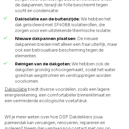
de dakpannen, terwijl de folie beschermt tegen
vocht en condensatie.
Dakisolatie aan de buitenzijde:
We hebben het
dak geïsoleerd met SF40BB isolatierollen, die
zorgen voor een uitstekende thermische isolatie.
Nieuwe dakpannen plaatsen:
De nieuwe
dakpannen bieden niet alleen een fraai uiterlijk, maar
ook een betrouwbare bescherming tegen de
elementen.
Reinigen van de dakgoten:
We hebben ook de
dakgoten grondig schoongemaakt, zodat het water
goed kan wegstromen en verstoppingen worden
voorkomen.
Dakisolatie
biedt diverse voordelen, zoals een lagere
energierekening, een comfortabeler binnenklimaat en
een verminderde ecologische voetafdruk.
Wil je meer weten over hoe DSP Dakdekkers jouw
pannendak kan vervangen, renoveren, repareren en
isoleren? Neem dan vandaag nog contact met ons op