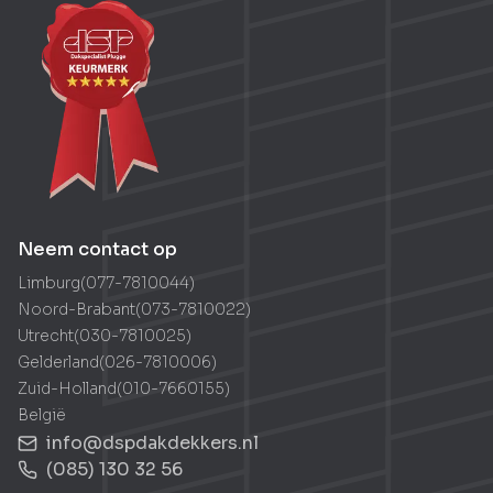
Neem direct contact op met Joris
Neem contact op
Limburg
(
077-7810044
)
Noord-Brabant
(
073-7810022
)
Utrecht
(
030-7810025
)
Gelderland
(
026-7810006
)
Zuid-Holland
(
010-7660155
)
België
info@dspdakdekkers.nl
(085) 130 32 56