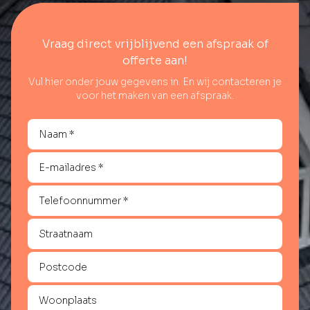
Vraag direct vrijblijvend een afspraak of
offerte aan!
Vul hier onder jouw gegevens in. En wij contacteren je
voor het maken van een afspraak.