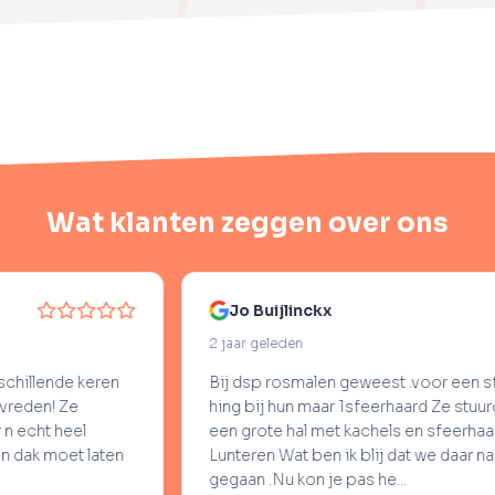
Wat klanten zeggen over ons
Jo Buijlinckx
2 jaar geleden
 keren
Bij dsp rosmalen geweest .voor een sfeerhaard 
e
hing bij hun maar 1sfeerhaard Ze stuurde ons na
eel
een grote hal met kachels en sfeerhaarden in
et laten
Lunteren Wat ben ik blij dat we daar naar toe zij
gegaan .Nu kon je pas he...