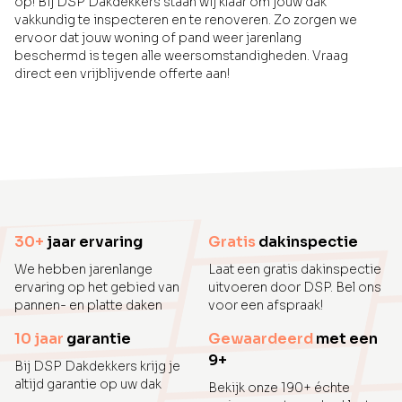
op! Bij DSP Dakdekkers staan wij klaar om jouw dak
vakkundig te inspecteren en te renoveren. Zo zorgen we
ervoor dat jouw woning of pand weer jarenlang
beschermd is tegen alle weersomstandigheden. Vraag
direct een vrijblijvende offerte aan!
30+
jaar ervaring
Gratis
dakinspectie
We hebben jarenlange
Laat een gratis dakinspectie
ervaring op het gebied van
uitvoeren door DSP. Bel ons
pannen- en platte daken
voor een afspraak!
10 jaar
garantie
Gewaardeerd
met een
9+
Bij DSP Dakdekkers krijg je
altijd garantie op uw dak
Bekijk onze 190+ échte