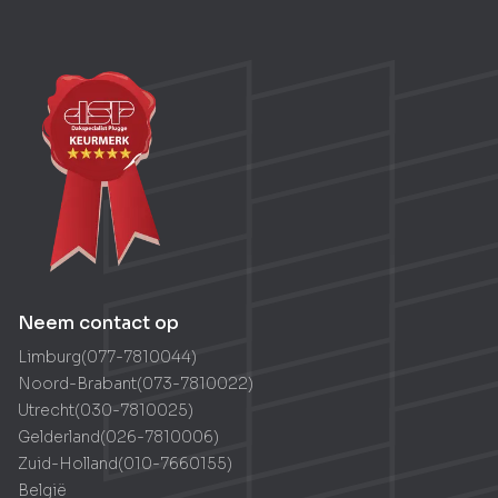
Een oplossing nodig voor uw
dak?
Neem direct contact op met Joris
Neem contact op
Limburg
(
077-7810044
)
Noord-Brabant
(
073-7810022
)
Utrecht
(
030-7810025
)
Gelderland
(
026-7810006
)
Zuid-Holland
(
010-7660155
)
België