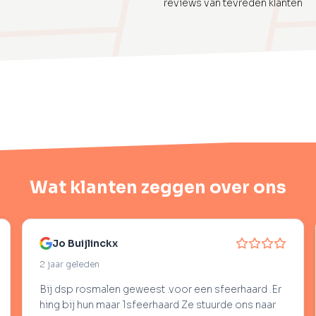
reviews van tevreden klanten
Wat klanten zeggen over ons
Jo Buijlinckx
Re
 jaar geleden
2 jaar
Bij dsp rosmalen geweest .voor een sfeerhaard .Er
Wij h
hing bij hun maar 1sfeerhaard Ze stuurde ons naar
Holla