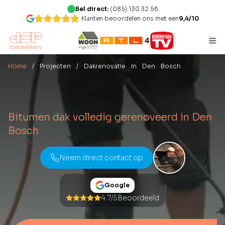
Bel direct:
(085) 130 32 56
Klanten beoordelen ons met een
9,4/10
Home
/ Projecten
/ Dakrenovatie In Den Bosch
Bitumen dak volledig gerenoveerd in Den
Bosch
Neem direct contact op
Google
4.7/5
Beoordeeld