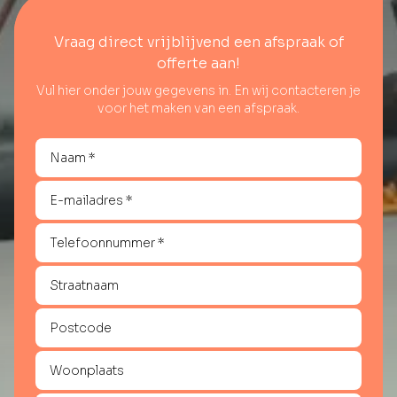
Vraag direct vrijblijvend een afspraak of
offerte aan!
Vul hier onder jouw gegevens in. En wij contacteren je
voor het maken van een afspraak.