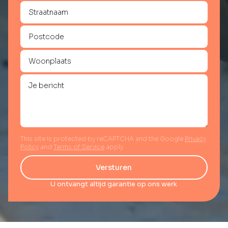
This site is protected by reCAPTCHA and the Google
Privacy
Policy
and
Terms of Service
apply.
Versturen
U ontvangt altijd garantie op ons werk