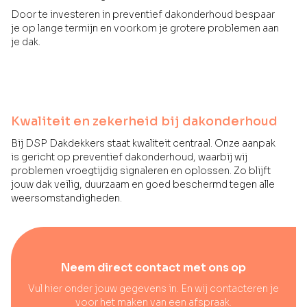
Door te investeren in preventief dakonderhoud bespaar
je op lange termijn en voorkom je grotere problemen aan
je dak.
Kwaliteit en zekerheid bij dakonderhoud
Bij DSP Dakdekkers staat kwaliteit centraal. Onze aanpak
is gericht op preventief dakonderhoud, waarbij wij
problemen vroegtijdig signaleren en oplossen. Zo blijft
jouw dak veilig, duurzaam en goed beschermd tegen alle
weersomstandigheden.
Neem direct contact met ons op
Vul hier onder jouw gegevens in. En wij contacteren je
voor het maken van een afspraak.