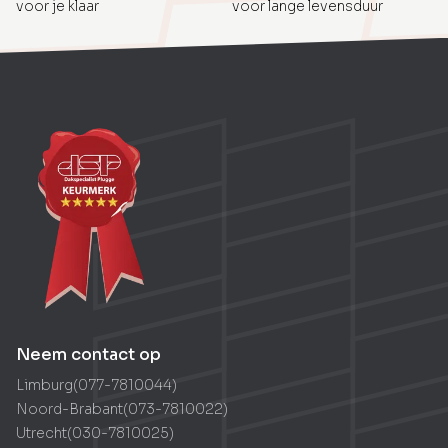
voor je klaar
voor lange levensduur
Neem contact op
Limburg
(
077-7810044
)
Noord-Brabant
(
073-7810022
)
Utrecht
(
030-7810025
)