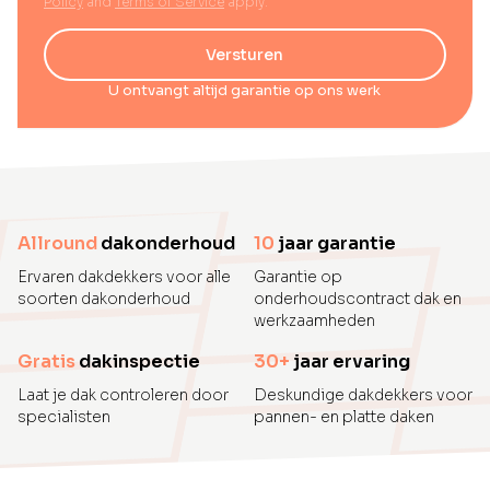
Policy
and
Terms of Service
apply.
Versturen
U ontvangt altijd garantie op ons werk
Allround
dakonderhoud
10
jaar garantie
Ervaren dakdekkers voor alle
Garantie op
soorten dakonderhoud
onderhoudscontract dak en
werkzaamheden
Gratis
dakinspectie
30+
jaar ervaring
Laat je dak controleren door
Deskundige dakdekkers voor
specialisten
pannen- en platte daken