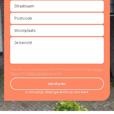
This site is protected by reCAPTCHA and the Google
Privacy
Policy
and
Terms of Service
apply.
Versturen
U ontvangt altijd garantie op ons werk