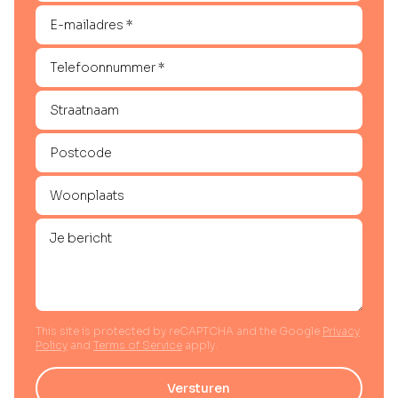
This site is protected by reCAPTCHA and the Google
Privacy
Policy
and
Terms of Service
apply.
Versturen