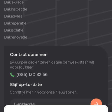
Daklekkage
Dakinspectie
Dakadvies
Dakreparatie
Dakisolatie
Dakrenovatie
Contact opnemen
24 uur per dag en zeven dagen per week staan wij
voor jou klaar.
(085) 130 32 56
Blijf up-to-date
Schrijf je hier in voor onze nieuwsbrief.