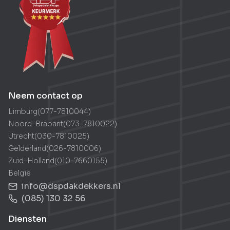
Neem contact op
Limburg
(
077-7810044
)
Noord-Brabant
(
073-7810022
)
Utrecht
(
030-7810025
)
Gelderland
(
026-7810006
)
Zuid-Holland
(
010-7660155
)
België
info@dspdakdekkers.nl
(085) 130 32 56
Diensten