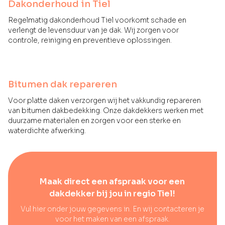
Dakonderhoud in Tiel
Regelmatig dakonderhoud Tiel voorkomt schade en
verlengt de levensduur van je dak. Wij zorgen voor
controle, reiniging en preventieve oplossingen.
Bitumen dak repareren
Voor platte daken verzorgen wij het vakkundig repareren
van bitumen dakbedekking. Onze dakdekkers werken met
duurzame materialen en zorgen voor een sterke en
waterdichte afwerking.
Maak direct een afspraak voor een
dakdekker bij jou in regio Tiel!
Vul hier onder jouw gegevens in. En wij contacteren je
voor het maken van een afspraak.