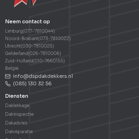
Neem contact op
Limburg
(
077-7810044
)
Noord-Brabant
(
073-7810022
)
Utrecht
(
030-7810025
)
Gelderland
(
026-7810006
)
Zuid-Holland
(
010-7660155
)
België
info@dspdakdekkers.nl
(085) 130 32 56
Diensten
Daklekkage
Dakinspectie
Dakadvies
Dakreparatie