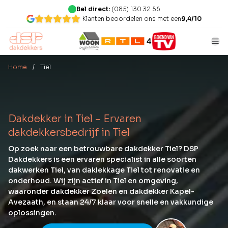
Bel direct:
(085) 130 32 56
Klanten beoordelen ons met een
9,4/10
Home
/ Tiel
Dakdekker in Tiel – Ervaren
dakdekkersbedrijf in Tiel
Op zoek naar een betrouwbare dakdekker Tiel? DSP
Dakdekkers is een ervaren specialist in alle soorten
dakwerken Tiel, van daklekkage Tiel tot renovatie en
onderhoud. Wij zijn actief in Tiel en omgeving,
waaronder dakdekker Zoelen en dakdekker Kapel-
Avezaath, en staan 24/7 klaar voor snelle en vakkundige
oplossingen.