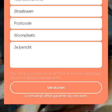
This site is protected by reCAPTCHA and the Google
Privacy
Policy
and
Terms of Service
apply.
Versturen
U ontvangt altijd garantie op ons werk