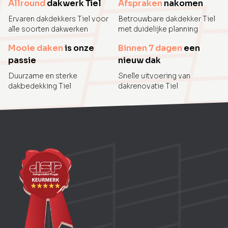
Allround
dakwerk Tiel
Afspraken
nakomen
Ervaren dakdekkers Tiel voor
Betrouwbare dakdekker Tiel
alle soorten dakwerken
met duidelijke planning
Mooie daken
is onze
Binnen 7 dagen
een
passie
nieuw dak
Duurzame en sterke
Snelle uitvoering van
dakbedekking Tiel
dakrenovatie Tiel