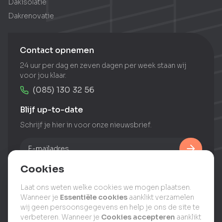
Dakisolatie
Dakrenovatie
Contact opnemen
24 uur per dag en zeven dagen per week staan wij
voor jou klaar.
(085) 130 32 56
Blijf up-to-date
Schrijf je hier in voor onze nieuwsbrief.
Cookies
Laat ons weten welke cookies we mogen plaatsen.
Gratis dakinspectie
Wanneer je
Essentiële cookies
aanklikt verzamelen
wij geen persoonsgegevens en help je ons de site te
verbeteren. Wanneer je
Cookies accepteren
aanklikt