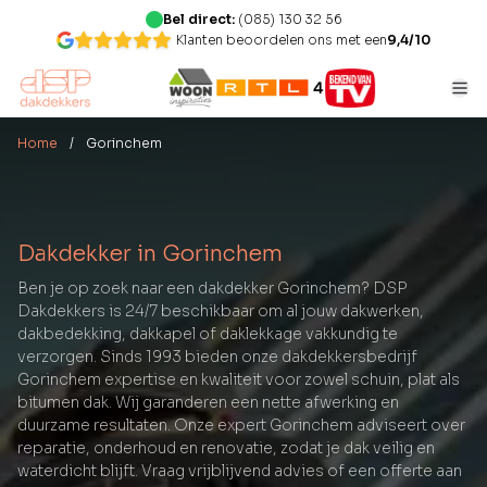
Bel direct:
(085) 130 32 56
Klanten beoordelen ons met een
9,4/10
Home
/ Gorinchem
Dakdekker in Gorinchem
Ben je op zoek naar een dakdekker Gorinchem? DSP
Dakdekkers is 24/7 beschikbaar om al jouw dakwerken,
dakbedekking, dakkapel of daklekkage vakkundig te
verzorgen. Sinds 1993 bieden onze dakdekkersbedrijf
Gorinchem expertise en kwaliteit voor zowel schuin, plat als
bitumen dak. Wij garanderen een nette afwerking en
duurzame resultaten. Onze expert Gorinchem adviseert over
reparatie, onderhoud en renovatie, zodat je dak veilig en
waterdicht blijft. Vraag vrijblijvend advies of een offerte aan