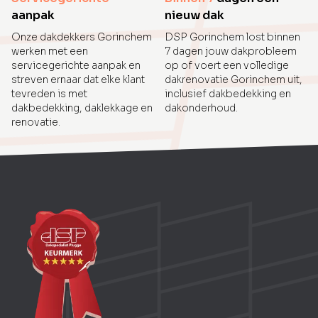
aanpak
nieuw dak
Onze dakdekkers Gorinchem
DSP Gorinchem lost binnen
werken met een
7 dagen jouw dakprobleem
servicegerichte aanpak en
op of voert een volledige
streven ernaar dat elke klant
dakrenovatie Gorinchem uit,
tevreden is met
inclusief dakbedekking en
dakbedekking, daklekkage en
dakonderhoud.
renovatie.