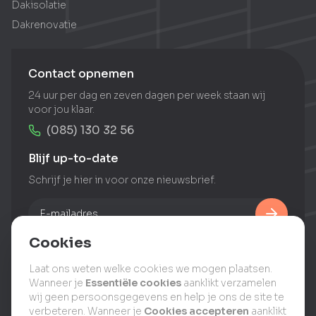
Dakisolatie
Dakrenovatie
Contact opnemen
24 uur per dag en zeven dagen per week staan wij
voor jou klaar.
(085) 130 32 56
Blijf up-to-date
Schrijf je hier in voor onze nieuwsbrief.
Cookies
Laat ons weten welke cookies we mogen plaatsen.
Gratis dakinspectie
Wanneer je
Essentiële cookies
aanklikt verzamelen
wij geen persoonsgegevens en help je ons de site te
verbeteren. Wanneer je
Cookies accepteren
aanklikt