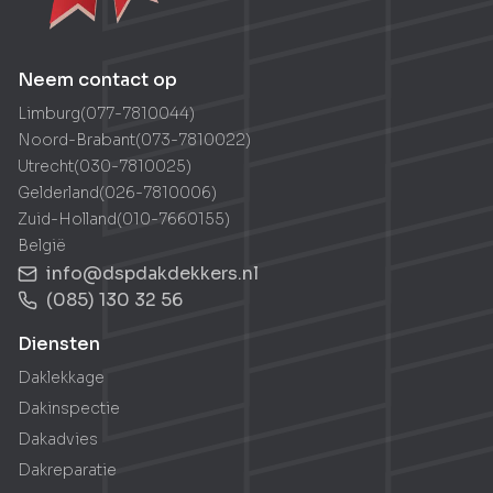
Neem contact op
Limburg
(
077-7810044
)
Noord-Brabant
(
073-7810022
)
Utrecht
(
030-7810025
)
Gelderland
(
026-7810006
)
Zuid-Holland
(
010-7660155
)
België
info@dspdakdekkers.nl
(085) 130 32 56
Diensten
Daklekkage
Dakinspectie
Dakadvies
Dakreparatie