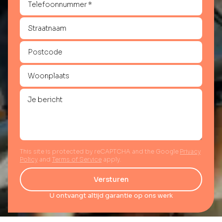
This site is protected by reCAPTCHA and the Google
Privacy
Policy
and
Terms of Service
apply.
Versturen
U ontvangt altijd garantie op ons werk