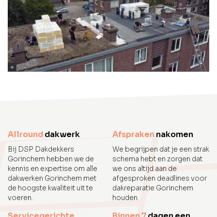
Allround
dakwerk
Afspraken
nakomen
Bij DSP Dakdekkers
We begrijpen dat je een strak
Gorinchem hebben we de
schema hebt en zorgen dat
kennis en expertise om alle
we ons altijd aan de
dakwerken Gorinchem met
afgesproken deadlines voor
de hoogste kwaliteit uit te
dakreparatie Gorinchem
voeren.
houden.
Servicegerichte
Binnen 7
dagen een