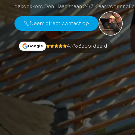
dakdekkers Den Haag staan 24/7 klaar voor snell
Neem direct contact op
4.7/5
Beoordeeld
Google