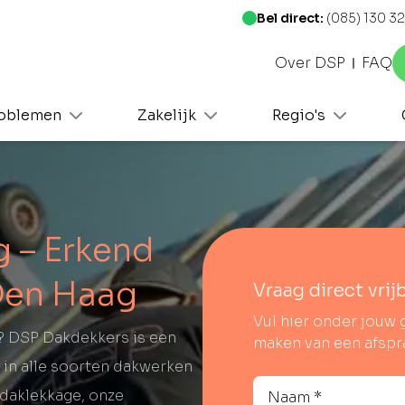
Bel direct:
(085) 130 32
Over DSP
FAQ
oblemen
Zakelijk
Regio's
 – Erkend
Den Haag
Vraag direct vrij
Vul hier onder jouw 
? DSP Dakdekkers is een
maken van een afspr
 in alle soorten dakwerken
 daklekkage, onze