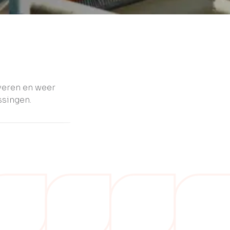
veren en weer
ssingen.