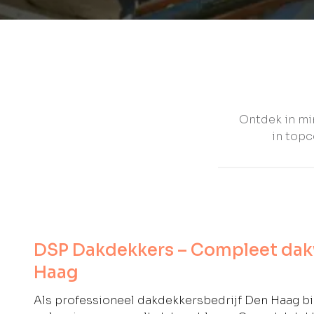
Ontdek in mi
in topc
DSP Dakdekkers – Compleet dak
Haag
Als professioneel dakdekkersbedrijf Den Haag b