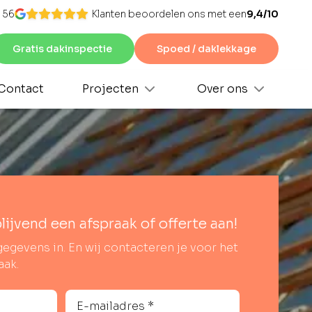
 56
Klanten beoordelen ons met een
9,4/10
Gratis dakinspectie
Spoed / daklekkage
Contact
Projecten
Over ons
blijvend een afspraak of offerte aan!
gegevens in. En wij contacteren je voor het
aak.