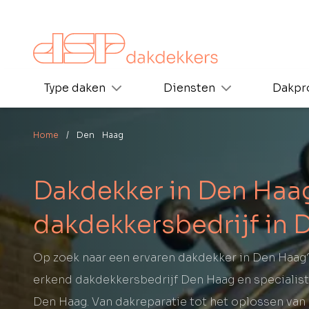
Type daken
Diensten
Dakpr
Home
/ Den Haag
Dakdekker in Den Haag
dakdekkersbedrijf in 
Op zoek naar een ervaren dakdekker in Den Haag
erkend dakdekkersbedrijf Den Haag en specialist
Den Haag. Van dakreparatie tot het oplossen van