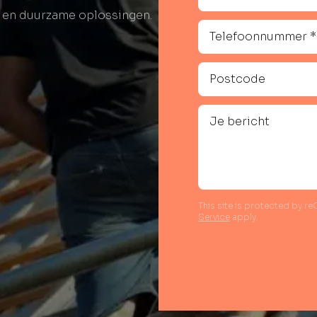
e en duurzame oplossingen.
This site is protected by 
Service
apply.