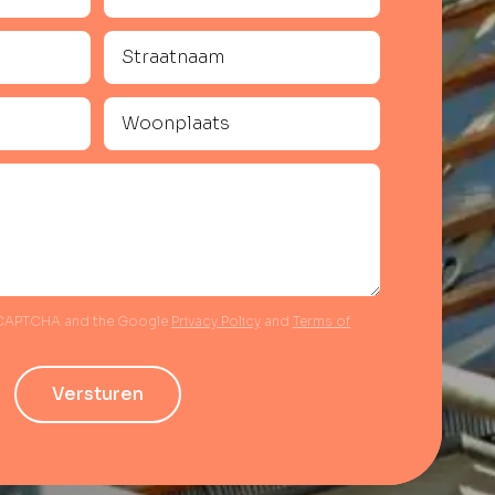
reCAPTCHA and the Google
Privacy Policy
and
Terms of
Versturen